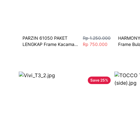
PARZIN 61050 PAKET 
Rp 1.250.000
HARMONY 
LENGKAP Frame Kacamata 
Rp 750.000
Frame Bula
Simple & Stylish
Wanita Fre
Berkualita
Save
25
%