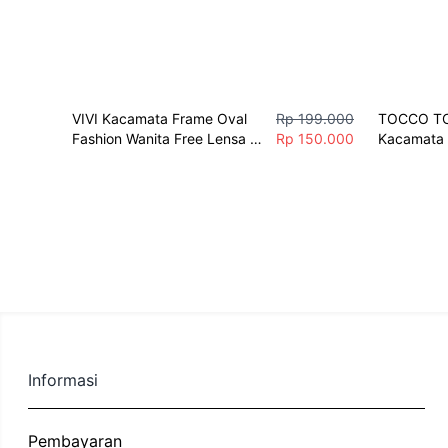
VIVI Kacamata Frame Oval 
Rp 199.000
TOCCO TO
Fashion Wanita Free Lensa 
Rp 150.000
Kacamata F
Minus Berkualitas
Italian un
Executive
Informasi
Pembayaran