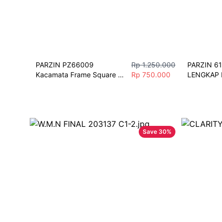
PARZIN PZ66009 
Rp 1.250.000
PARZIN 61
Kacamata Frame Square 
Rp 750.000
LENGKAP 
Pria Wanita Bold Look
Simple & S
Save
30
%