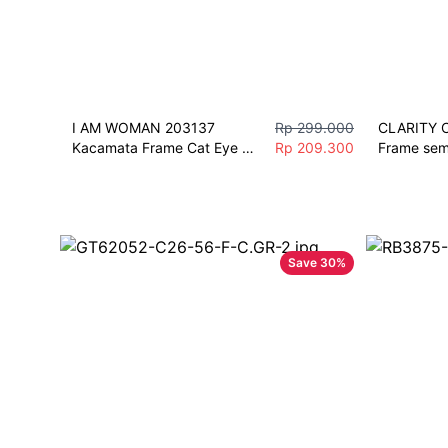
I AM WOMAN 203137 
Rp 299.000
CLARITY C
Kacamata Frame Cat Eye 
Rp 209.300
Frame semi
Glossy Fashion Wanita 
Wanita Fas
Elegan
Terbaru [
Save
30
%