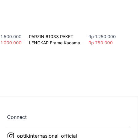
 1.500.000
PARZIN 61033 PAKET 
Rp 1.250.000
 1.000.000
LENGKAP Frame Kacamata 
Rp 750.000
Simple & Stylish
Connect
optikinternasional_official