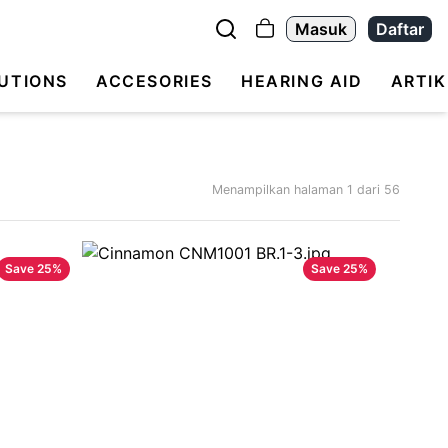
Masuk
Daftar
UTIONS
ACCESORIES
HEARING AID
ARTIK
Menampilkan halaman
1
dari
56
Save
25
%
Save
25
%