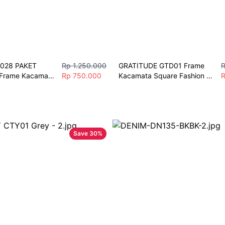
028 PAKET 
Rp 1.250.000
GRATITUDE GTD01 Frame 
R
Frame Kacamata 
Rp 750.000
Kacamata Square Fashion 
R
tylish
Unisex Free Lensa Minus 
Berkualitas
Save
30
%