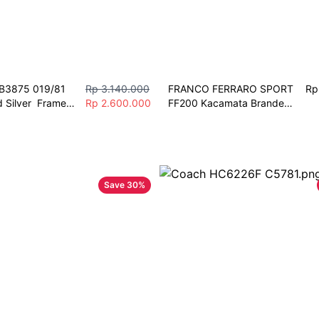
3875 019/81 
Rp 3.140.000
FRANCO FERRARO SPORT 
Rp
 Silver  Frame 
Rp 2.600.000
FF200 Kacamata Branded 
odern dengan 
Italy Unisex Original
dustrial Chic 
Save
30
%