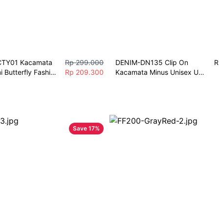
TY01 Kacamata 
Rp 299.000
DENIM-DN135 Clip On 
R
 Butterfly Fashion 
Rp 209.300
Kacamata Minus Unisex UV 
hion Glasses 
Protection PREMIUM
FRAME ONLY]
Save
17
%