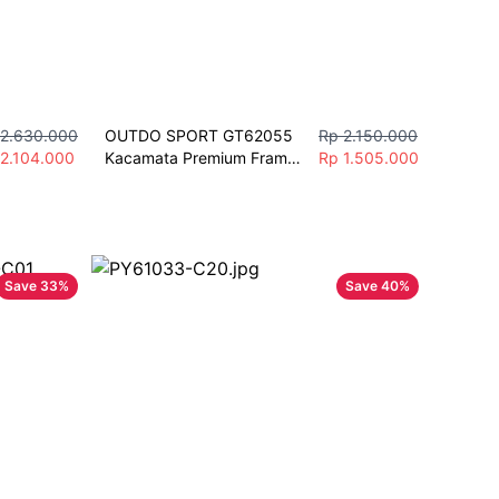
 2.630.000
OUTDO SPORT GT62055 
Rp 2.150.000
 2.104.000
Kacamata Premium Frame 
Rp 1.505.000
Rectangle Fashion 
Olahraga  Pria
Save
33
%
Save
40
%