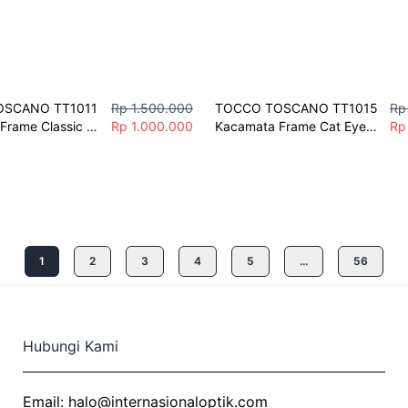
SCANO TT1011 
Rp 1.500.000
TOCCO TOSCANO TT1015 
Rp
rame Classic 
Rp 1.000.000
Kacamata Frame Cat Eye 
Rp
tuk Penampilan 
Italian untuk Penampilan 
Executive Free Bag Charm
1
2
3
4
5
...
56
Hubungi Kami
Email:
halo@internasionaloptik.com