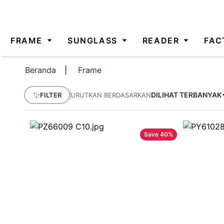
FRAME
SUNGLASS
READER
FAC
Beranda
|
Frame
DILIHAT TERBANYAK
FILTER
URUTKAN BERDASARKAN
Save
40
%