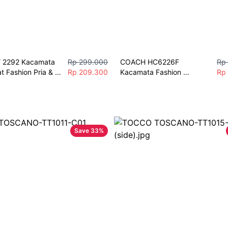
2292 Kacamata 
Rp 299.000
COACH HC6226F 
Rp
t Fashion Pria & 
Rp 209.300
Kacamata Fashion 
Rp
e Lensa Minus 
Statement Premium Frame 
s
Cat eye Free Lensa Minus 
Berkualitas
Save
33
%