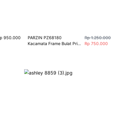
p 950.000
PARZIN PZ68180 
Rp 1.250.000
Kacamata Frame Bulat Pria 
Rp 750.000
Wanita Hitam Silver Glossy