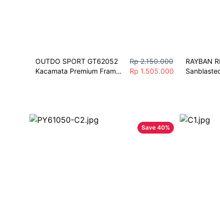
OUTDO SPORT GT62052 
Rp 2.150.000
RAYBAN RB
Kacamata Premium Frame 
Rp 1.505.000
Sanblasted
Square Fashion Olahraga  
Metalik M
Fashion Pria
Sentuhan In
UNISEX
Save
40
%