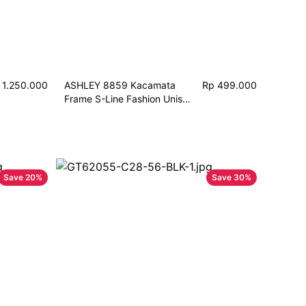
 1.250.000
ASHLEY 8859 Kacamata 
Rp 499.000
Frame S-Line Fashion Unisex 
Korean Style Free Lensa 
Minus Berkualitas
Save
20
%
Save
30
%