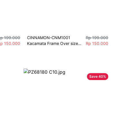
p 199.000
CINNAMON-CNM1001 
Rp 199.000
p 150.000
Kacamata Frame Over size 
Rp 150.000
Fashion Wanita  Korea Free 
Lensa Minus Berkualitas
Save
40
%